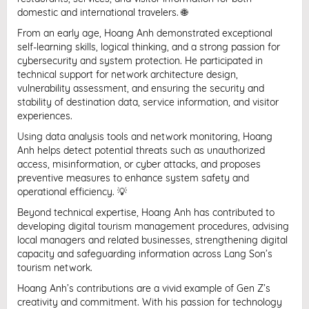
domestic and international travelers. 🌐
From an early age, Hoang Anh demonstrated exceptional
self-learning skills, logical thinking, and a strong passion for
cybersecurity and system protection. He participated in
technical support for network architecture design,
vulnerability assessment, and ensuring the security and
stability of destination data, service information, and visitor
experiences.
Using data analysis tools and network monitoring, Hoang
Anh helps detect potential threats such as unauthorized
access, misinformation, or cyber attacks, and proposes
preventive measures to enhance system safety and
operational efficiency. 💡
Beyond technical expertise, Hoang Anh has contributed to
developing digital tourism management procedures, advising
local managers and related businesses, strengthening digital
capacity and safeguarding information across Lang Son’s
tourism network.
Hoang Anh’s contributions are a vivid example of Gen Z’s
creativity and commitment. With his passion for technology