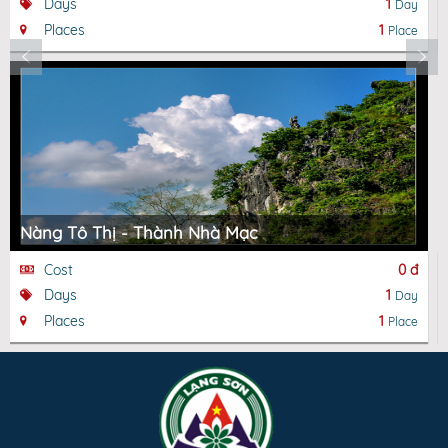
Days
1
Day
Places
1
Place
Nàng Tô Thị - Thành Nhà Mạc
Cost
0 đ
Days
1
Day
Places
1
Place