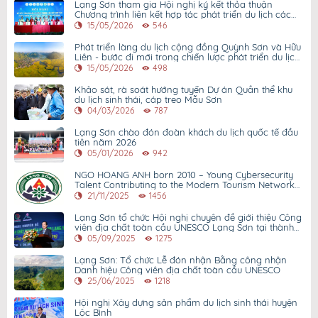
Lạng Sơn tham gia Hội nghị ký kết thỏa thuận
Chương trình liên kết hợp tác phát triển du lịch các
tỉnh Tây Bắc mở rộng và Thành phố Hồ Chí Minh giai
15/05/2026
546
đoạn 2026 – 2030
Phát triển làng du lịch cộng đồng Quỳnh Sơn và Hữu
Liên - bước đi mới trong chiến lược phát triển du lịch
Lạng Sơn giai đoạn 2026 - 2030
15/05/2026
498
Khảo sát, rà soát hướng tuyến Dự án Quần thể khu
du lịch sinh thái, cáp treo Mẫu Sơn
04/03/2026
787
Lạng Sơn chào đón đoàn khách du lịch quốc tế đầu
tiên năm 2026
05/01/2026
942
NGO HOANG ANH born 2010 – Young Cybersecurity
Talent Contributing to the Modern Tourism Network
in Lang Son
21/11/2025
1456
Lạng Sơn tổ chức Hội nghị chuyên đề giới thiệu Công
viên địa chất toàn cầu UNESCO Lạng Sơn tại thành
phố Hồ Chí Minh
05/09/2025
1275
Lạng Sơn: Tổ chức Lễ đón nhận Bằng công nhận
Danh hiệu Công viên địa chất toàn cầu UNESCO
25/06/2025
1218
Hội nghị Xây dựng sản phẩm du lịch sinh thái huyện
Lộc Bình