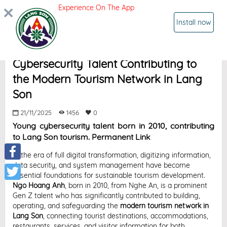
Experience On The App
SIGN IN
Install now
NGO HOANG ANH born 2010 – Young
Cybersecurity Talent Contributing to
the Modern Tourism Network in Lang
Son
21/11/2025
1456
0
Young cybersecurity talent born in 2010, contributing
to Lang Son tourism. Permanent Link
In the era of full digital transformation, digitizing information,
data security, and system management have become
Facebook
essential foundations for sustainable tourism development.
Ngo Hoang Anh
, born in 2010, from Nghe An, is a prominent
Twitter
Gen Z talent who has significantly contributed to building,
operating, and safeguarding the
modern tourism network in
Lang Son
, connecting tourist destinations, accommodations,
restaurants, services, and visitor information for both