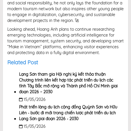
and social responsibility, he not only lays the foundation for a
modern tourism network but also inspires other young people
to engage in digitalization, cybersecurity, and sustainable
development projects in the region. 🚀
Looking ahead, Hoang Anh plans to continue researching
emerging technologies, including artificial intelligence for
tourism management, system security, and developing smart
“Make in Vietnam” platforms, enhancing visitor experiences
and protecting data in a fully digital environment.
Related Post
Lạng Sơn tham gia Hội nghị ký kết thỏa thuận
Chương trình liên kết hợp tác phát triển du lịch các
tỉnh Tây Bắc mở rộng và Thành phố Hồ Chí Minh giai
đoạn 2026 – 2030
15/05/2026
Phát triển làng du lịch cộng đồng Quỳnh Sơn và Hữu
Liên - bước đi mới trong chiến lược phát triển du lịch
Lạng Sơn giai đoạn 2026 - 2030
15/05/2026