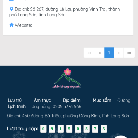
Địa chỉ: Số 267, đường Lê Lợi, phường Vĩnh Trại, thành
phố Lạng Sơn, tỉnh Lạng Sơn.
Website:
««
«
1
»
»»
Lưu trú
Ẩm thực
Địa điểm
Mua sắm
Đường
Lịch trình
dây nóng: 0205 3776 566
Địa chỉ: 450 đường Bà Triệu, phường Đông Kinh, tỉnh Lạng Sơn
Lượt truy cập:
0
9
1
5
0
5
7
5