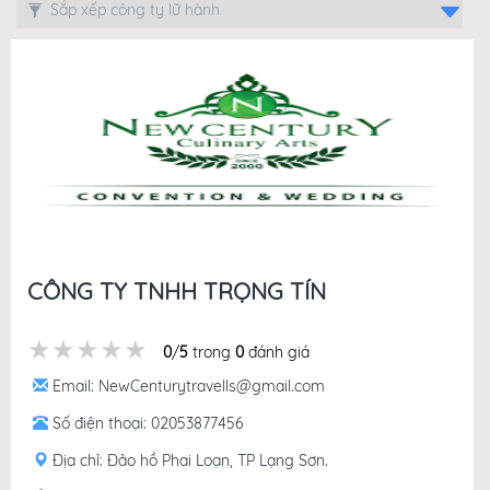
CÔNG TY TNHH TRỌNG TÍN
★★★★★
★★★★★
★★★★★
0
/
5
trong
0
đánh giá
Email: NewCenturytravells@gmail.com
Số điện thoại: 02053877456
Địa chỉ: Đảo hồ Phai Loạn, TP Lạng Sơn.