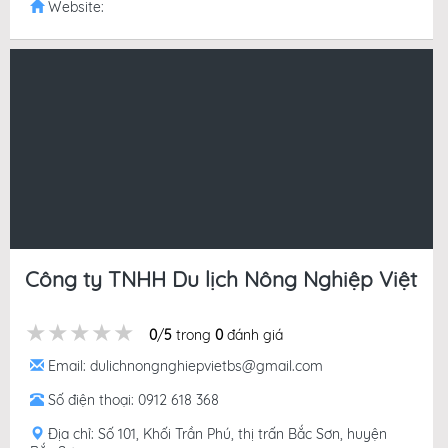
Website:
Công ty TNHH Du lịch Nông Nghiệp Việt
★★★★★
★★★★★
★★★★★
0
/
5
trong
0
đánh giá
Email: dulichnongnghiepvietbs@gmail.com
Số điện thoại: 0912 618 368
Địa chỉ: Số 101, Khối Trần Phú, thị trấn Bắc Sơn, huyện