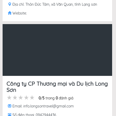
Địa chỉ: Thôn Đức Tâm, xã Văn Quan, tỉnh Lạng sơn
Website:
Công ty CP Thương mại và Du lịch Long
Sơn
★★★★★
★★★★★
★★★★★
0
/
5
trong
0
đánh giá
Email: info.longsontravel@gmail.com
Số điện thoại: 0942944436