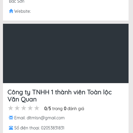
Bắc Sơn
Website:
Công ty TNHH 1 thành viên Toàn lộc
Văn Quan
★★★★★
★★★★★
★★★★★
0
/
5
trong
0
đánh giá
Email: dltmlsn@gmail.com
Số điện thoại: 02053831831