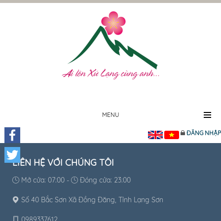
MENU
ĐĂNG NHẬP
Facebook
LIÊN HỆ VỚI CHÚNG TÔI
Twitter
Mở cửa: 07:00 -
Đóng cửa: 23:00
Số 40 Bắc Sơn Xã Đồng Đăng, Tỉnh Lạng Sơn
0989337612