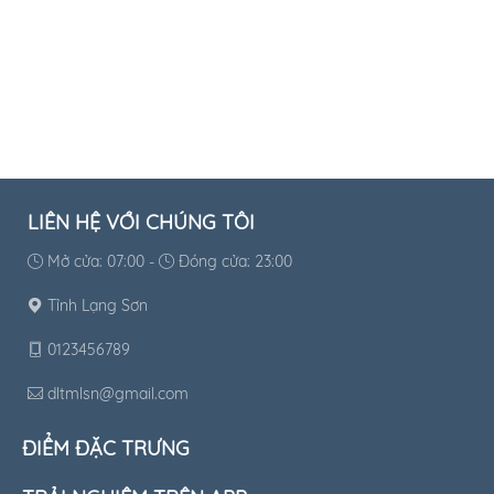
LIÊN HỆ VỚI CHÚNG TÔI
Mở cửa: 07:00 -
Đóng cửa: 23:00
Tỉnh Lạng Sơn
0123456789
dltmlsn@gmail.com
ĐIỂM ĐẶC TRƯNG