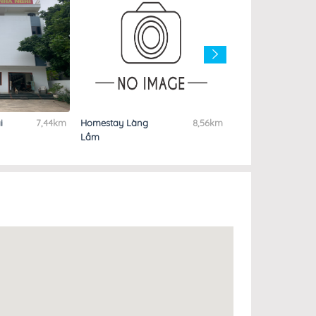
i
7,44km
Homestay Làng
8,56km
Nhà nghỉ Valentin
Lầm