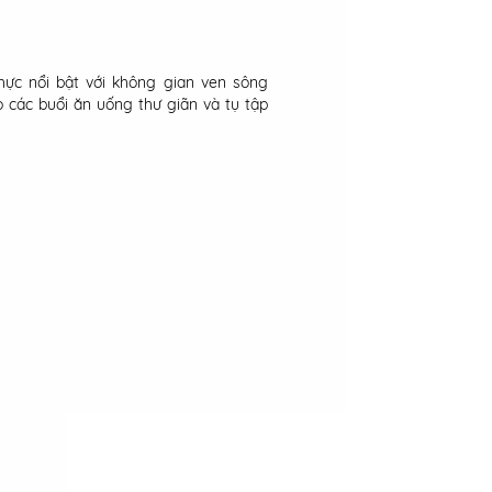
ực nổi bật với không gian ven sông
o các buổi ăn uống thư giãn và tụ tập