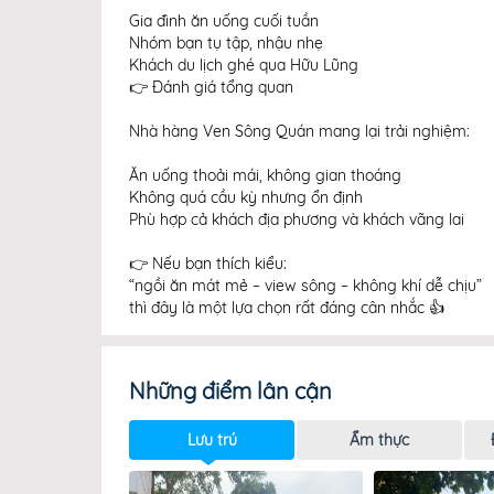
Gia đình ăn uống cuối tuần
Nhóm bạn tụ tập, nhậu nhẹ
Khách du lịch ghé qua Hữu Lũng
👉 Đánh giá tổng quan
Nhà hàng Ven Sông Quán mang lại trải nghiệm:
Ăn uống thoải mái, không gian thoáng
Không quá cầu kỳ nhưng ổn định
Phù hợp cả khách địa phương và khách vãng lai
👉 Nếu bạn thích kiểu:
“ngồi ăn mát mẻ – view sông – không khí dễ chịu”
thì đây là một lựa chọn rất đáng cân nhắc 👍
Những điểm lân cận
Lưu trú
Ẩm thực