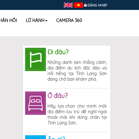
ĐĂNG NHẬP
HẢN HỒI
LỮ HÀNH
CAMERA 360
Đi đâu?
Những danh lam thắng cảnh,
địa điểm du lịch độc đáo và
nổi tiếng tại Tỉnh Lạng Sơn
đang chờ bạn khám phá.
Ở đâu?
Hãy lựa chọn cho mình một
địa điểm lưu trú để nghĩ ngơi
thoải mái khi dừng chân tại
Tỉnh Lạng Sơn.