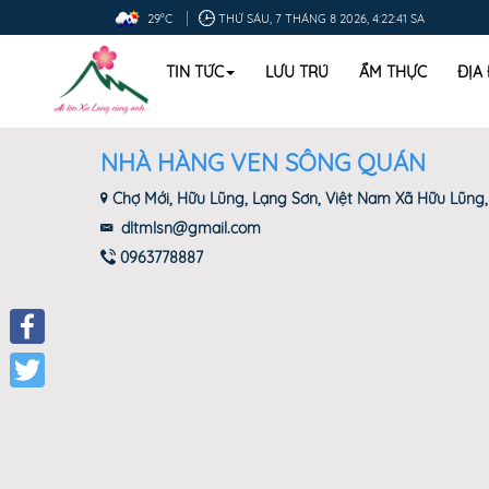
29°C
THỨ SÁU, 7 THÁNG 8 2026, 4:22:42 SA
TIN TỨC
LƯU TRÚ
ẨM THỰC
ĐỊA
NHÀ HÀNG VEN SÔNG QUÁN
Chợ Mới, Hữu Lũng, Lạng Sơn, Việt Nam Xã Hữu Lũng,
dltmlsn@gmail.com
0963778887
Facebook
Twitter