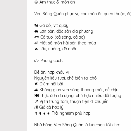
🍲 Ẩm thực & món ăn
Ven Sông Quán phục vụ các món ăn quen thuộc, đậ
🐔 Gà đồi, vịt quay
🐖 Lợn bản, đặc sản địa phương
🐟 Cá tươi (cá sông, cá ao)
🦐 Một số món hải sản theo mùa
🔥 Lẩu, nướng, đồ nhậu
👉 Phong cách:
Dễ ăn, hợp khẩu vị
Nguyên liệu tươi, chế biến tại chỗ
🌟 Điểm nổi bật
🌊 Không gian ven sông thoáng mát, dễ chịu
🍽️ Thực đơn đa dạng, phù hợp nhiều đối tượng
📍 Vị trí trung tâm, thuận tiện di chuyển
💰 Giá cả hợp lý
👨‍👩‍👧‍👦 Trải nghiệm phù hợp
Nhà hàng Ven Sông Quán là lựa chọn tốt cho: