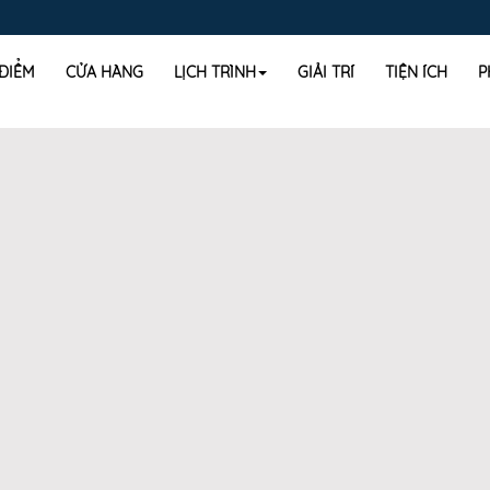
 ĐIỂM
CỬA HÀNG
LỊCH TRÌNH
GIẢI TRÍ
TIỆN ÍCH
P