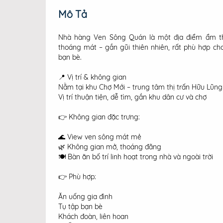
Mô Tả
Nhà hàng Ven Sông Quán là một địa điểm ẩm th
thoáng mát – gần gũi thiên nhiên, rất phù hợp ch
bạn bè.
📍 Vị trí & không gian
Nằm tại khu Chợ Mới – trung tâm thị trấn Hữu Lũng
Vị trí thuận tiện, dễ tìm, gần khu dân cư và chợ
👉 Không gian đặc trưng:
🌊 View ven sông mát mẻ
🌿 Không gian mở, thoáng đãng
🍽️ Bàn ăn bố trí linh hoạt trong nhà và ngoài trời
👉 Phù hợp:
Ăn uống gia đình
Tụ tập bạn bè
Khách đoàn, liên hoan