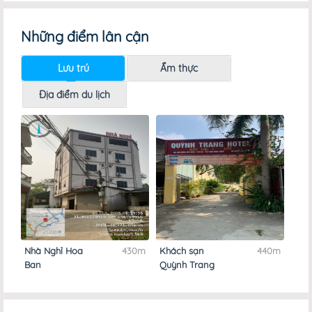
Những điểm lân cận
Lưu trú
Ẩm thực
Địa điểm du lịch
0m
Nhà Nghỉ Hoa
430m
Khách sạn
440m
Nhà
Ban
Quỳnh Trang
Min