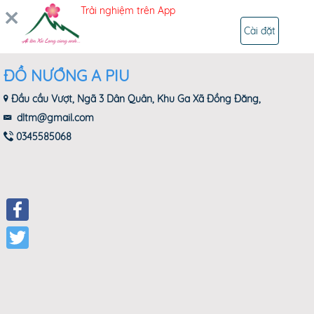
Trải nghiệm trên App
ĐĂNG NHẬP
Cài đặt
ĐỒ NƯỚNG A PIU
Đầu cầu Vượt, Ngã 3 Dân Quân, Khu Ga Xã Đồng Đăng,
dltm@gmail.com
0345585068
Facebook
Twitter