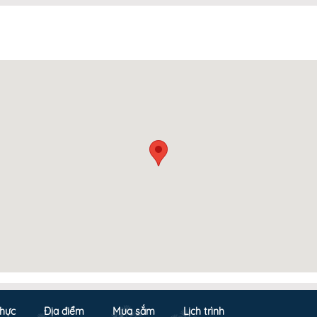
hực
Địa điểm
Mua sắm
Lịch trình