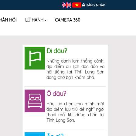
ĐĂNG NHẬP
HẢN HỒI
LỮ HÀNH
CAMERA 360
Đi đâu?
Những danh lam thắng cảnh,
địa điểm du lịch độc đáo và
nổi tiếng tại Tỉnh Lạng Sơn
đang chờ bạn khám phá.
Ở đâu?
Hãy lựa chọn cho mình một
địa điểm lưu trú để nghĩ ngơi
thoải mái khi dừng chân tại
Tỉnh Lạng Sơn.