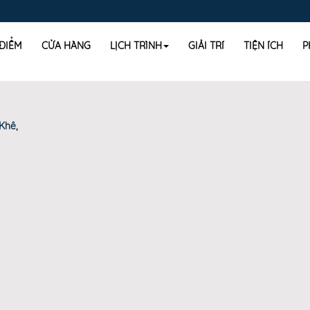
 ĐIỂM
CỬA HÀNG
LỊCH TRÌNH
GIẢI TRÍ
TIỆN ÍCH
P
Khê,