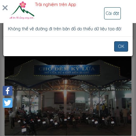
Trải nghiệm trên App
ĐĂNG NHẬP
×
Thông báo
Cài đặt
Không thể vẽ đường đi trên bản đồ do thiếu dữ liệu tọa độ!
Lịch trình
Lịch trình của tôi
Lịch trình của tôi
OK
Facebook
Twitter