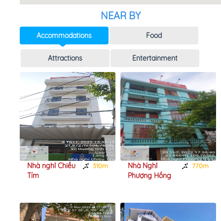
NEAR BY
Accommodations
Food
Attractions
Entertainment
Nhà nghỉ Chiều
Nhà Nghỉ
0m
310m
770m
Tím
Phượng Hồng