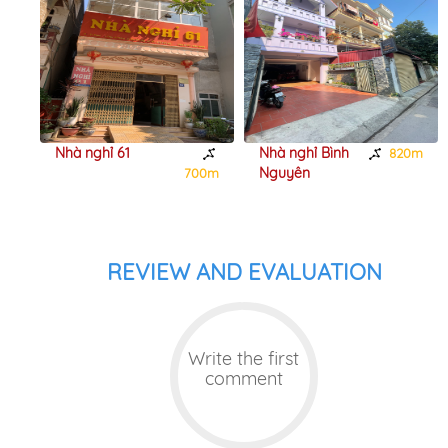
Nhà nghỉ 61
Nhà nghỉ Bình
0m
820m
Nguyên
700m
REVIEW AND EVALUATION
Write the first
comment