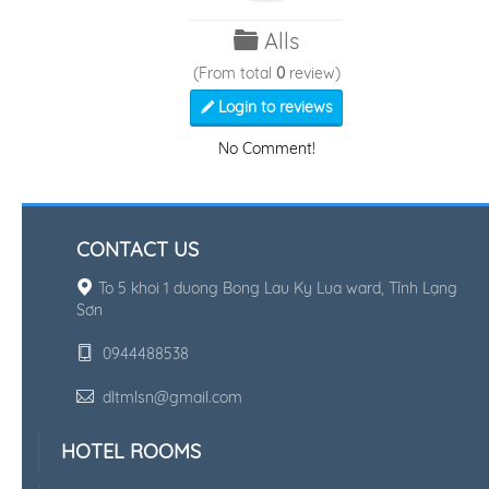
Alls
(From total
0
review)
Login to reviews
No Comment!
CONTACT US
To 5 khoi 1 duong Bong Lau Ky Lua ward, Tỉnh Lạng
Sơn
0944488538
dltmlsn@gmail.com
HOTEL ROOMS