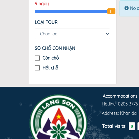
9
ngày
No d
LOẠI TOUR
SỐ CHỔ CÒN NHẬN
Còn chỗ
Hết chỗ
Accommodations
Hotline: 0205 3776
Address: Khán đài 
Total visits:
0