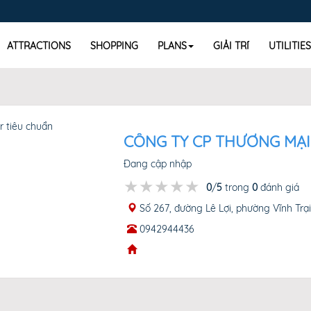
ATTRACTIONS
SHOPPING
PLANS
GIẢI TRÍ
UTILITIES
CÔNG TY CP THƯƠNG MẠI
Đang cập nhập
★★★★★
★★★★★
★★★★★
0
/
5
trong
0
đánh giá
Số 267, đường Lê Lợi, phường Vĩnh Trại
0942944436