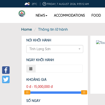
25°C
FRIDAY, 7 AUGUST 2026, 9:55:12 AM
NEWS
ACCOMMODATIONS
FOOD
Home
Thông tin lữ hành
NƠI KHỞI HÀNH
Tỉnh Lạng Sơn
NGÀY KHỞI HÀNH
Facebook
KHOẢNG GIÁ
0
đ
-
15,000,000
đ
Twitter
SỐ NGÀY