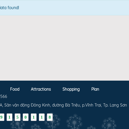
ata found!
Food
Attractions
Shopping
Plan
 566
A, Sân vận động Đông Kinh, đường Bà Triệu, p.Vĩnh Trại, Tp. Lạng Sơn
9
1
5
0
1
1
8