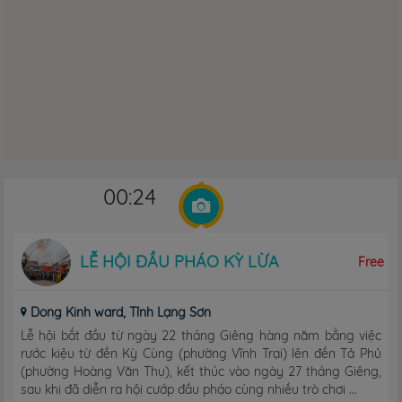
00:24
LỄ HỘI ĐẦU PHÁO KỲ LỪA
Free
Dong Kinh ward, Tỉnh Lạng Sơn
Lễ hội bắt đầu từ ngày 22 tháng Giêng hàng năm bằng việc
rước kiệu từ đền Kỳ Cùng (phường Vĩnh Trại) lên đền Tả Phủ
(phường Hoàng Văn Thụ), kết thúc vào ngày 27 tháng Giêng,
sau khi đã diễn ra hội cướp đầu pháo cùng nhiều trò chơi ...