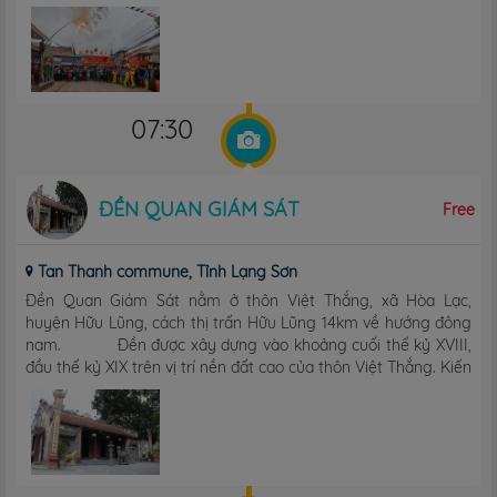
07:30
ĐỀN QUAN GIÁM SÁT
Free
Tan Thanh commune, Tỉnh Lạng Sơn
Đền Quan Giám Sát nằm ở thôn Việt Thắng, xã Hòa Lạc,
huyện Hữu Lũng, cách thị trấn Hữu Lũng 14km về hướng đông
nam. Đền được xây dựng vào khoảng cuối thế kỷ XVIII,
đầu thế kỷ XIX trên vị trí nền đất cao của thôn Việt Thắng. Kiến
...