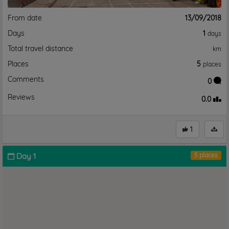
From date
13/09/2018
Days
1
days
Total travel distance
km
Places
5
places
Comments
0
Reviews
0.0
1
Day 1
5 places