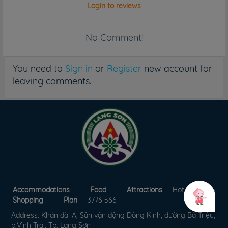
Login to reviews
No Comment!
You need to
Sign in
or
Register
new account for
leaving comments.
Accommodations
Food
Attractions
Hotline: 0205
Shopping
Plan
3776 566
Address: Khán đài A, Sân vận động Đông Kinh, đường Bà Triệu,
p.Vĩnh Trại, Tp. Lạng Sơn