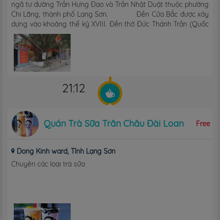
ngã tư đường Trần Hưng Đạo và Trần Nhật Duật thuộc phường
Chi Lăng, thành phố Lạng Sơn. Đền Cửa Bắc được xây
dựng vào khoảng thế kỷ XVIII. Đền thờ Đức Thánh Trần (Quốc
Công ...
21:12
Quán Trà Sữa Trân Châu Đài Loan
Free
Dong Kinh ward, Tỉnh Lạng Sơn
Chuyên các loại trà sữa