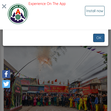
Experience On The App
SIGN IN
×
Infomation
Install now
Not found data google location!
Plan
Hội Xuân Xứ Lạng
Hội Xuân Xứ Lạng
OK
Facebook
Twitter