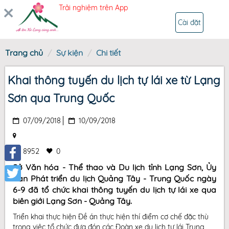
Trải nghiệm trên App
ĐĂNG NHẬP
Cài đặt
Trang chủ
Sự kiện
Chi tiết
Khai thông tuyến du lịch tự lái xe từ Lạng
Sơn qua Trung Quốc
07/09/2018
10/09/2018
8952
0
Sở Văn hóa - Thể thao và Du lịch tỉnh Lạng Sơn, Ủy
Facebook
ban Phát triển du lịch Quảng Tây - Trung Quốc ngày
6-9 đã tổ chức khai thông tuyến du lịch tự lái xe qua
Twitter
biên giới Lạng Sơn - Quảng Tây.
Triển khai thực hiện Đề án thực hiện thí điểm cơ chế đặc thù
trong việc tổ chức đưa đón các Đoàn xe du lịch tự lái Trung