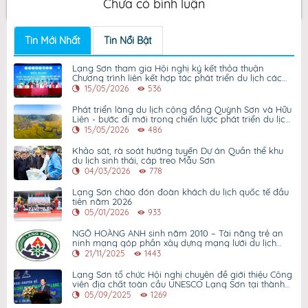
Chưa có bình luận
Tin Mới Nhất
Tin Nổi Bật
Lạng Sơn tham gia Hội nghị ký kết thỏa thuận
Chương trình liên kết hợp tác phát triển du lịch các
tỉnh Tây Bắc mở rộng và Thành phố Hồ Chí Minh giai
15/05/2026
536
đoạn 2026 – 2030
Phát triển làng du lịch cộng đồng Quỳnh Sơn và Hữu
Liên - bước đi mới trong chiến lược phát triển du lịch
Lạng Sơn giai đoạn 2026 - 2030
15/05/2026
486
Khảo sát, rà soát hướng tuyến Dự án Quần thể khu
du lịch sinh thái, cáp treo Mẫu Sơn
04/03/2026
778
Lạng Sơn chào đón đoàn khách du lịch quốc tế đầu
tiên năm 2026
05/01/2026
933
NGÔ HOÀNG ANH sinh năm 2010 – Tài năng trẻ an
ninh mạng góp phần xây dựng mạng lưới du lịch
Lạng Sơn hiện đại
21/11/2025
1443
Lạng Sơn tổ chức Hội nghị chuyên đề giới thiệu Công
viên địa chất toàn cầu UNESCO Lạng Sơn tại thành
phố Hồ Chí Minh
05/09/2025
1269