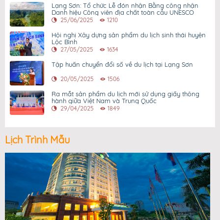
Lạng Sơn: Tổ chức Lễ đón nhận Bằng công nhận
Danh hiệu Công viên địa chất toàn cầu UNESCO
25/06/2025
1210
Hội nghị Xây dựng sản phẩm du lịch sinh thái huyện
Lộc Bình
27/05/2025
1634
Tập huấn chuyển đổi số về du lịch tại Lạng Sơn
20/05/2025
1506
Ra mắt sản phẩm du lịch mới sử dụng giấy thông
hành giữa Việt Nam và Trung Quốc
29/04/2025
1849
Lịch Trình Mẫu