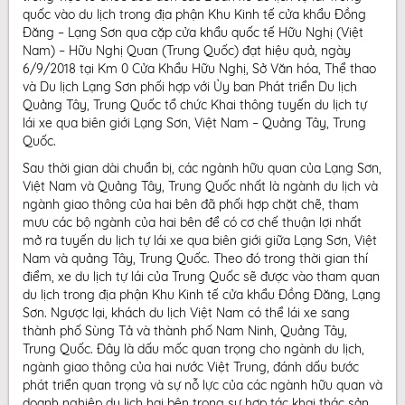
quốc vào du lịch trong địa phận Khu Kinh tế cửa khẩu Đồng
Đăng – Lạng Sơn qua cặp cửa khẩu quốc tế Hữu Nghị (Việt
Nam) – Hữu Nghị Quan (Trung Quốc) đạt hiệu quả, ngày
6/9/2018 tại Km 0 Cửa Khẩu Hữu Nghị, Sở Văn hóa, Thể thao
và Du lịch Lạng Sơn phối hợp với Ủy ban Phát triển Du lịch
Quảng Tây, Trung Quốc tổ chức Khai thông tuyến du lịch tự
lái xe qua biên giới Lạng Sơn, Việt Nam – Quảng Tây, Trung
Quốc.
Sau thời gian dài chuẩn bị, các ngành hữu quan của Lạng Sơn,
Việt Nam và Quảng Tây, Trung Quốc nhất là ngành du lịch và
ngành giao thông của hai bên đã phối hợp chặt chẽ, tham
mưu các bộ ngành của hai bên để có cơ chế thuận lợi nhất
mở ra tuyến du lịch tự lái xe qua biên giới giữa Lạng Sơn, Việt
Nam và quảng Tây, Trung Quốc. Theo đó trong thời gian thí
điểm, xe du lịch tự lái của Trung Quốc sẽ được vào tham quan
du lịch trong địa phận Khu Kinh tế cửa khẩu Đồng Đăng, Lạng
Sơn. Ngược lại, khách du lịch Việt Nam có thể lái xe sang
thành phố Sùng Tả và thành phố Nam Ninh, Quảng Tây,
Trung Quốc. Đây là dấu mốc quan trọng cho ngành du lịch,
ngành giao thông của hai nước Việt Trung, đánh dấu bước
phát triển quan trọng và sự nỗ lực của các ngành hữu quan và
doanh nghiệp du lịch hai bên trong sự hợp tác khai thác sản