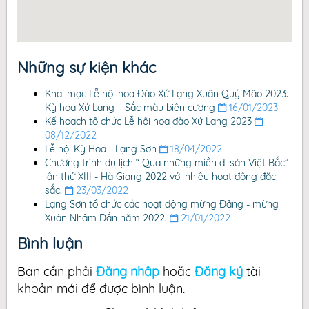
Những sự kiện khác
Khai mạc Lễ hội hoa Đào Xứ Lạng Xuân Quý Mão 2023:
Kỳ hoa Xứ Lạng – Sắc màu biên cương
16/01/2023
Kế hoạch tổ chức Lễ hội hoa đào Xứ Lạng 2023
08/12/2022
Lễ hội Kỳ Hoa - Lạng Sơn
18/04/2022
Chương trình du lịch “ Qua những miền di sản Việt Bắc”
lần thứ XIII - Hà Giang 2022 với nhiều hoạt động đặc
sắc.
23/03/2022
Lạng Sơn tổ chức các hoạt động mừng Đảng - mừng
Xuân Nhâm Dần năm 2022.
21/01/2022
Bình luận
Bạn cần phải
Đăng nhập
hoặc
Đăng ký
tài
khoản mới để được bình luận.