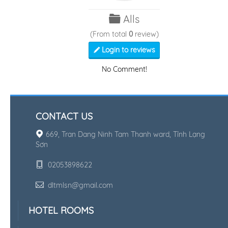
Alls
(From total
0
review)
Login to reviews
No Comment!
CONTACT US
669, Tran Dang Ninh Tam Thanh ward, Tỉnh Lạng
Sơn
02053898622
dltmlsn@gmail.com
HOTEL ROOMS