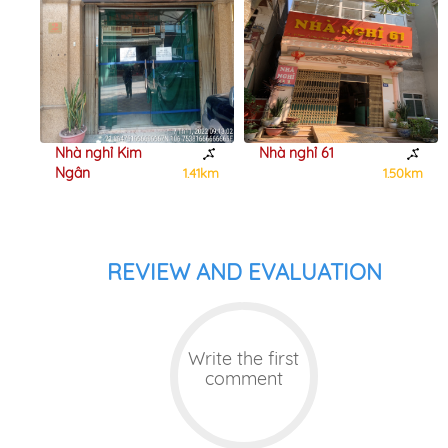
Nhà nghỉ Kim
Nhà nghỉ 61
Ngân
7km
1.41km
1.50km
REVIEW AND EVALUATION
Write the first
comment