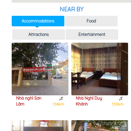
NEAR BY
Accommodations
Food
Attractions
Entertainment
Nhà nghỉ Sơn
Nhà Nghỉ Duy
Lâm
Khánh
4km
1.38km
1.50km