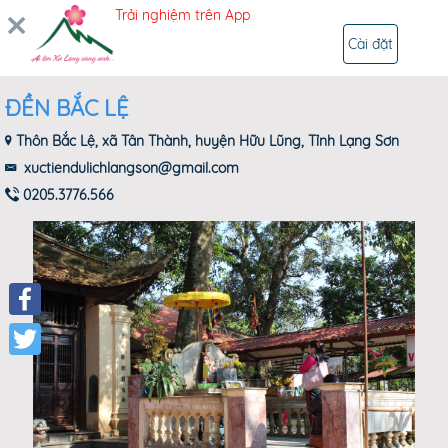
Trải nghiệm trên App
ĐĂNG NHẬP
Cài đặt
ĐỀN BẮC LỆ
Thôn Bắc Lệ, xã Tân Thành, huyện Hữu Lũng, Tỉnh Lạng Sơn
xuctiendulichlangson@gmail.com
0205.3776.566
Facebook
Twitter