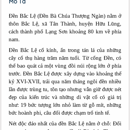
Mô Tả
Đền Bắc Lệ (Đền Bà Chúa Thượng Ngàn) nằm ở
thôn Bắc Lệ, xã Tân Thành, huyện Hữu Lũng,
cách thành phố Lạng Sơn khoảng 80 km về phía
nam.
Đền Bắc Lệ cổ kính, ẩn trong tán lá của những
cây cổ thụ hàng trăm năm tuổi. Từ cổng Đền, có
thể bao quát cả một vùng đồi núi rộng lớn ở phía
trước. Đền Bắc Lệ được xây dựng vào khoảng thế
kỷ XVI-XVII, trải qua năm tháng ngôi đền nhiều
lần được trùng tu, tôn tạo nhưng vẫn giữ được nét
đẹp của kiến trúc và những di vật cổ có giá trị
như: 19 bức tượng lớn nhỏ làm từ gỗ mít, những
bức hoành phi, câu đối được chạm trổ tinh tế.
Nét độc đáo nhất của đền Bắc Lệ nằm ở chỗ: Đối