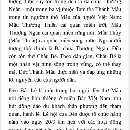
tượng được suy tôn trong đền là Bà chúa Thượng
Ngàn - một trong ba vị thuộc Tam tòa Thánh Mẫu
trong tín ngưỡng thờ Mẫu của người Việt Nam:
Mẫu Thượng Thiên cai quản miền trời, Mẫu
Thượng Ngàn cai quản miền rừng núi, Mẫu Thủy
(Mẫu Thoải) cai quản miền sông nước. Ngoài đối
tượng thờ chính là Bà chúa Thượng Ngàn, Đền
còn tôn thờ Chầu Bé. Theo dân gian, Chầu Bé là
một nhân vật từng sống trong vùng, có thể thay
mặt Đức Thánh Mẫu thực hiện và đáp ứng những
lời nguyện cầu của người dân.
Đền Bắc Lệ là một trong hai ngôi đền thờ Mẫu
nổi tiếng linh thiêng ở miền Bắc Việt Nam, thu
hút đông đảo du khách thập phương đến tham
quan, hành lễ. Lễ hội của Đền được tổ chức hàng
năm vào ngày 20/9 âm lịch với các hoạt động
mang đậm nét văn hóa tâm linh của người dân