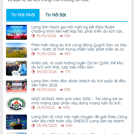
Tin Mới Nhất
Tin Nổi Bật
Lạng Sơn tham gia Hội nghị ký kết thỏa thuận
Chương trình liên kết hợp tác phát triển du lịch các
tỉnh Tây Bắc mở rộng và Thành phố Hồ Chí Minh giai
15/05/2026
530
đoạn 2026 – 2030
Phát triển làng du lịch cộng đồng Quỳnh Sơn và Hữu
Liên - bước đi mới trong chiến lược phát triển du lịch
Lạng Sơn giai đoạn 2026 - 2030
15/05/2026
482
Khảo sát, rà soát hướng tuyến Dự án Quần thể khu
du lịch sinh thái, cáp treo Mẫu Sơn
04/03/2026
775
Lạng Sơn chào đón đoàn khách du lịch quốc tế đầu
tiên năm 2026
05/01/2026
930
NGÔ HOÀNG ANH sinh năm 2010 – Tài năng trẻ an
ninh mạng góp phần xây dựng mạng lưới du lịch
Lạng Sơn hiện đại
21/11/2025
1435
Lạng Sơn tổ chức Hội nghị chuyên đề giới thiệu Công
viên địa chất toàn cầu UNESCO Lạng Sơn tại thành
phố Hồ Chí Minh
05/09/2025
1265