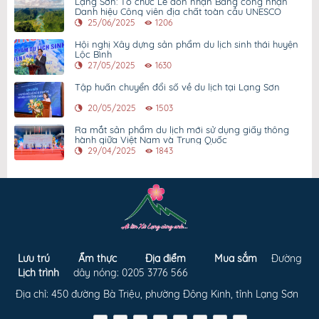
Lạng Sơn: Tổ chức Lễ đón nhận Bằng công nhận
Danh hiệu Công viên địa chất toàn cầu UNESCO
25/06/2025
1206
Hội nghị Xây dựng sản phẩm du lịch sinh thái huyện
Lộc Bình
27/05/2025
1630
Tập huấn chuyển đổi số về du lịch tại Lạng Sơn
20/05/2025
1503
Ra mắt sản phẩm du lịch mới sử dụng giấy thông
hành giữa Việt Nam và Trung Quốc
29/04/2025
1843
Lưu trú
Ẩm thực
Địa điểm
Mua sắm
Đường
Lịch trình
dây nóng: 0205 3776 566
Địa chỉ: 450 đường Bà Triệu, phường Đông Kinh, tỉnh Lạng Sơn