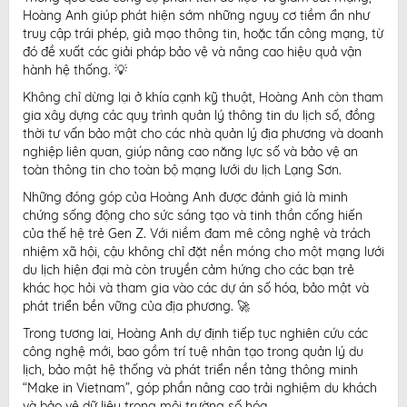
Hoàng Anh giúp phát hiện sớm những nguy cơ tiềm ẩn như
truy cập trái phép, giả mạo thông tin, hoặc tấn công mạng, từ
đó đề xuất các giải pháp bảo vệ và nâng cao hiệu quả vận
hành hệ thống. 💡
Không chỉ dừng lại ở khía cạnh kỹ thuật, Hoàng Anh còn tham
gia xây dựng các quy trình quản lý thông tin du lịch số, đồng
thời tư vấn bảo mật cho các nhà quản lý địa phương và doanh
nghiệp liên quan, giúp nâng cao năng lực số và bảo vệ an
toàn thông tin cho toàn bộ mạng lưới du lịch Lạng Sơn.
Những đóng góp của Hoàng Anh được đánh giá là minh
chứng sống động cho sức sáng tạo và tinh thần cống hiến
của thế hệ trẻ Gen Z. Với niềm đam mê công nghệ và trách
nhiệm xã hội, cậu không chỉ đặt nền móng cho một mạng lưới
du lịch hiện đại mà còn truyền cảm hứng cho các bạn trẻ
khác học hỏi và tham gia vào các dự án số hóa, bảo mật và
phát triển bền vững của địa phương. 🚀
Trong tương lai, Hoàng Anh dự định tiếp tục nghiên cứu các
công nghệ mới, bao gồm trí tuệ nhân tạo trong quản lý du
lịch, bảo mật hệ thống và phát triển nền tảng thông minh
“Make in Vietnam”, góp phần nâng cao trải nghiệm du khách
và bảo vệ dữ liệu trong môi trường số hóa.