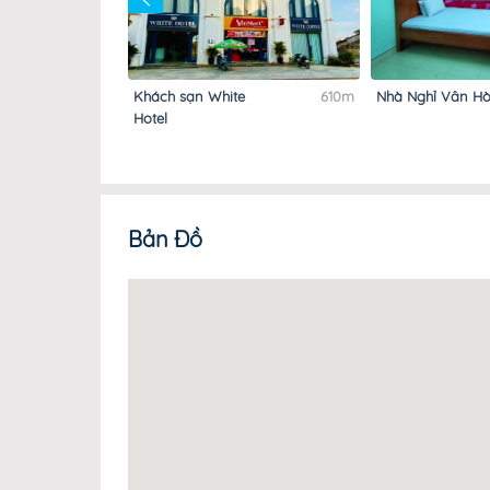
ồ
590m
Khách sạn White
610m
Nhà Nghỉ Vân H
Hotel
Bản Đồ