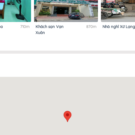
òa
710m
Khách sạn Vạn
870m
Nhà nghỉ Xứ Lạng
Xuân