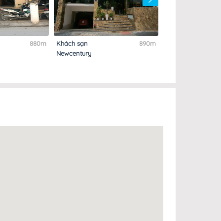
880m
Khách sạn
890m
Nhà nghỉ Kỳ Lừa
Newcentury