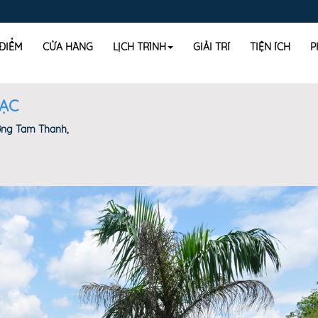
 ĐIỂM
CỬA HÀNG
LỊCH TRÌNH
GIẢI TRÍ
TIỆN ÍCH
P
MẠC
ờng Tam Thanh,