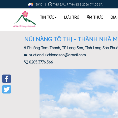
30°C
THỨ SÁU, 7 THÁNG 8 2026, 7:11:03 SA
TIN TỨC
LƯU TRÚ
ẨM THỰC
ĐỊA
NÚI NÀNG TÔ THỊ - THÀNH NHÀ 
Phường Tam Thanh, TP Lạng Sơn, Tỉnh Lạng Sơn Phư
xuctiendulichlangson@gmail.com
0205.3776.566
Facebook
Twitter