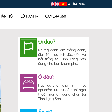
ĐĂNG NHẬP
HẢN HỒI
LỮ HÀNH
CAMERA 360
Đi đâu?
Những danh lam thắng cảnh,
địa điểm du lịch độc đáo và
nổi tiếng tại Tỉnh Lạng Sơn
đang chờ bạn khám phá.
Ở đâu?
Hãy lựa chọn cho mình một
địa điểm lưu trú để nghĩ ngơi
thoải mái khi dừng chân tại
Tỉnh Lạng Sơn.