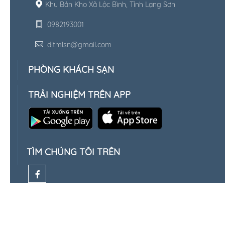
Khu Bản Kho Xã Lộc Bình, Tỉnh Lạng Sơn
0982193001
dltmlsn@gmail.com
PHÒNG KHÁCH SẠN
TRẢI NGHIỆM TRÊN APP
TÌM CHÚNG TÔI TRÊN