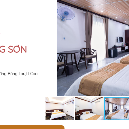
G SƠN
ường Bông Lau,tt Cao