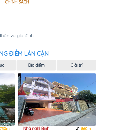
CHÍNH SÁCH
thân và gia đình
NG ĐIỂM LÂN CẬN
ực
Địa điểm
Giải trí
Nhà nghỉ Bình
Nhà nghỉ Vi V
730m
860m