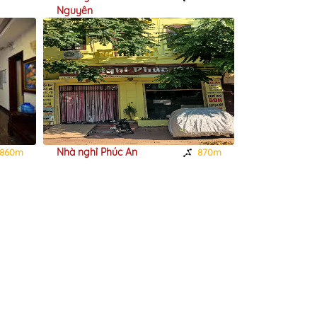
Nguyên
Nhà nghỉ Phúc An
Khách Sạn Án
860m
870m