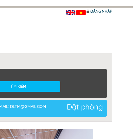
ĐĂNG NHẬP
Đặt phòng
MAIL: DLTM@GMAIL.COM