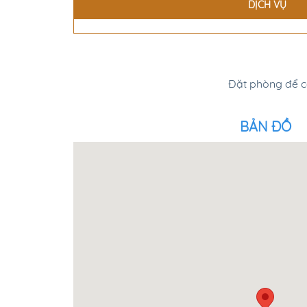
DỊCH VỤ
Đặt phòng để có
BẢN ĐỒ
Nhà nghỉ Hương Quê
Nhà 
50m