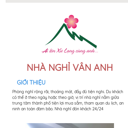
NHÀ NGHỈ VÂN ANH
GIỚI THIỆU
Phòng nghỉ rộng rãi, thoáng mát, đầy đủ tiện nghi. Du khách
có thể ở theo ngày hoặc theo giờ, vị trí nhà nghỉ nằm giữa
trung tâm thành phố tiện lợi mua sắm, tham quan du lịch, an
ninh an toàn đàm bảo. Nhà nghỉ đón khách 24/24