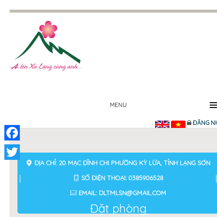
MENU
ĐĂNG N
Facebook
ĐỊA CHỈ: 20 MẠC ĐĨNH CHI PHƯỜNG KỲ LỪA, TỈNH LẠNG SƠN
Twitter
SỐ ĐIỆN THOẠI: 0385906528
EMAIL: DLTMLSN@GMAIL.COM
Đặt phòng