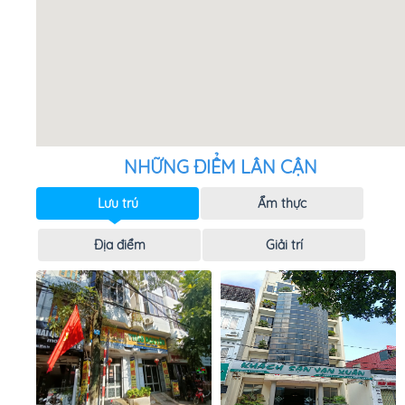
NHỮNG ĐIỂM LÂN CẬN
Lưu trú
Ẩm thực
Địa điểm
Giải trí