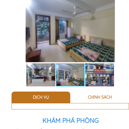
DỊCH VỤ
CHÍNH SÁCH
KHÁM PHÁ PHÒNG