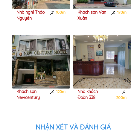
Nhà nghỉ Thảo
Khách sạn Vạn
100m
170m
Nguyên
Xuân
Khách sạn
Nhà khách
120m
Newcentury
Đoàn 338
200m
NHẬN XÉT VÀ ĐÁNH GIÁ