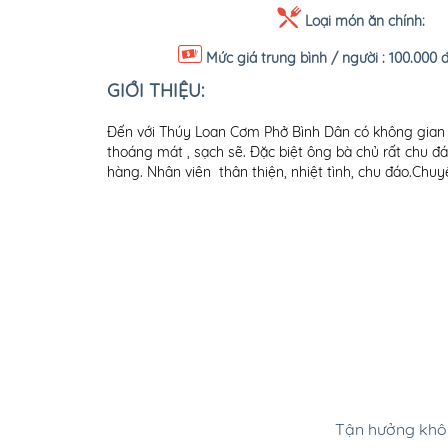
Loại món ăn chính:
Mức giá trung bình / người :
100.000 đ
GIỚI THIỆU:
Đến với Thúy Loan Cơm Phở Bình Dân có không gian t
thoáng mát , sạch sẽ. Đặc biệt ông bà chủ rất chu 
hàng. Nhân viên thân thiện, nhiệt tình, chu đáo.Ch
Tận hưởng khôn