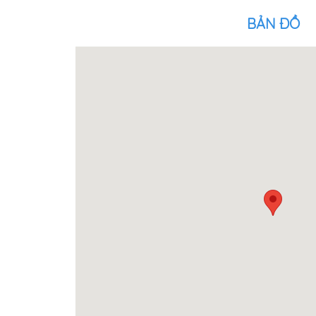
BẢN ĐỒ
Green Coffee & golf
Tèm 
90m