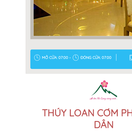
MỞ CỬA: 07:00 -
ĐÓNG CỬA: 07:00
THÚY LOAN CƠM PH
DÂN