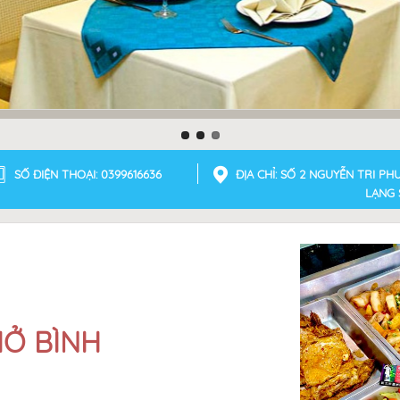
SỐ ĐIỆN THOẠI: 0399616636
ĐỊA CHỈ: SỐ 2 NGUYỄN TRI P
LẠNG
Ở BÌNH