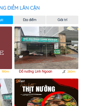
NG ĐIỂM LÂN CẬN
ực
Địa điểm
Giải trí
Đồ nướng Linh Ngoan
Tiệm trà chan
190m
260m