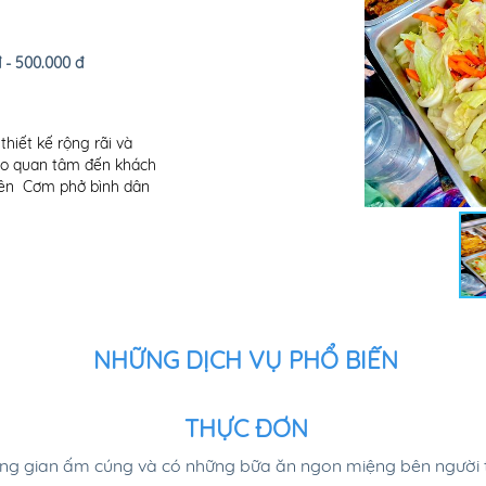
 - 500.000 đ
hiết kế rộng rãi và
đáo quan tâm đến khách
uyên Cơm phở bình dân
NHỮNG DỊCH VỤ PHỔ BIẾN
THỰC ĐƠN
g gian ấm cúng và có những bữa ăn ngon miệng bên người th