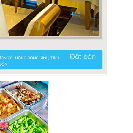
Đặt bàn
HƯƠNG PHƯỜNG ĐÔNG KINH, TỈNH
 SƠN