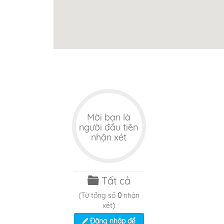
TitMit Stilt houe
Bin 
40m
110m
Mời bạn là
người đầu tiên
nhận xét
Tất cả
(Từ tổng số
0
nhận
xét)
Đăng nhập để