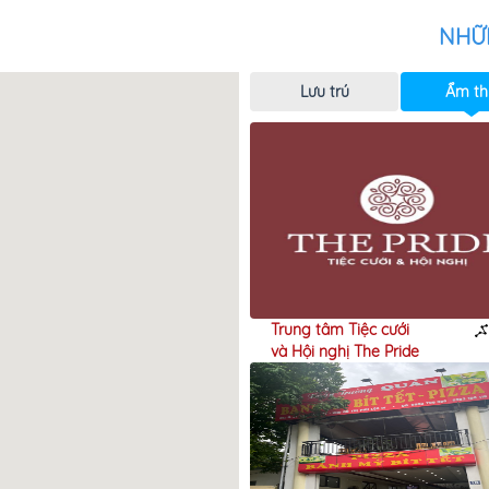
NHỮ
Lưu trú
Ẩm th
quán
Trung tâm Tiệc cưới
160m
và Hội nghị The Pride