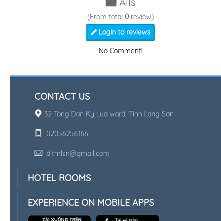
Alls
(From total
0
review)
Login to reviews
No Comment!
CONTACT US
32 Tong Dan Ky Lua ward, Tỉnh Lạng Sơn
02056256166
dltmlsn@gmail.com
HOTEL ROOMS
EXPERIENCE ON MOBILE APPS