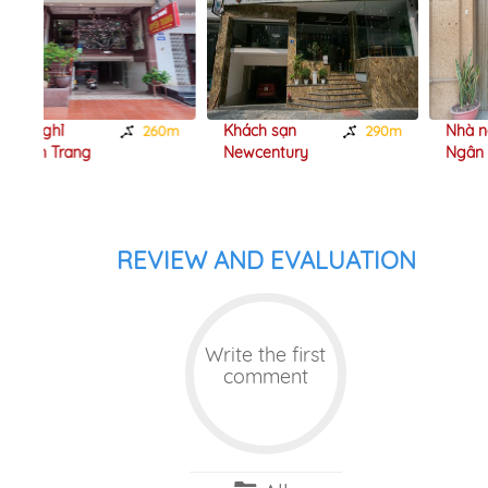
Khách sạn
Nhà nghỉ Kim
260m
290m
360m
Newcentury
Ngân
REVIEW AND EVALUATION
Write the first
comment