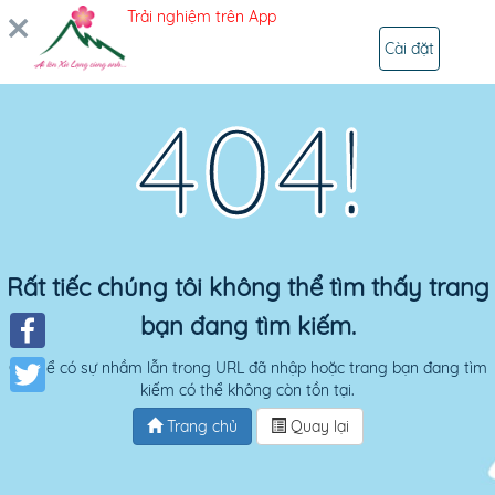
Trải nghiệm trên App
ĐĂNG NHẬP
Cài đặt
404!
Rất tiếc chúng tôi không thể tìm thấy trang
bạn đang tìm kiếm.
Facebook
Có thể có sự nhầm lẫn trong URL đã nhập hoặc trang bạn đang tìm
kiếm có thể không còn tồn tại.
Twitter
Trang chủ
Quay lại