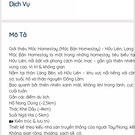
Dịch Vụ
Mô Tả
Giới thiệu Mộc Homestay (Mộc Bản Homestay) – Hữu Liên, Lạng
Mộc Bản Homestay là một trong những homestay tiêu biểu tại
Hữu Liên, nổi bật với phong cách mộc mạc – gần gũi thiên nhiê
vùng cao. Vị trí & không gian
Nằm tại thôn Làng Bên, xã Hữu Liên – khu vực nổi tiếng với c
sơ, suối, hồ và thảo nguyên Đồng Lâm.
Bao quanh bởi thiên nhiên xanh mát, không khí trong lành, cự
cuối tuần.
Gần các điểm du lịch:
Hồ Nong Dùng (~2,5km)
Thác Khe Dầu (~4km)
Suối Ngả Hai (~5km)
🏡 Kiến trúc & lưu trú
Thiết kế theo kiểu nhà sàn truyền thống của người Tày/Nùng, kết 
Không gian rộng, thoáng, sạch sẽ, có: