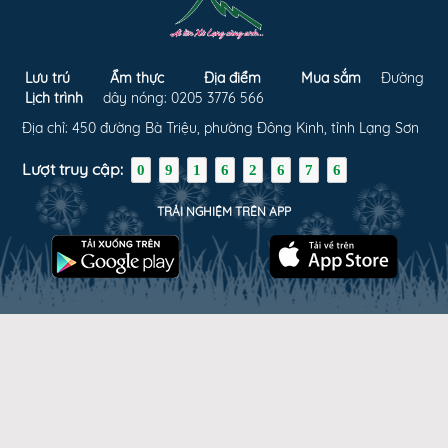
Lưu trú
Ẩm thực
Địa điểm
Mua sắm
Đường
Lịch trình
dây nóng: 0205 3776 566
Địa chỉ: 450 đường Bà Triệu, phường Đông Kinh, tỉnh Lạng Sơn
Lượt truy cập:
0
9
1
6
2
6
7
6
TRẢI NGHIỆM TRÊN APP