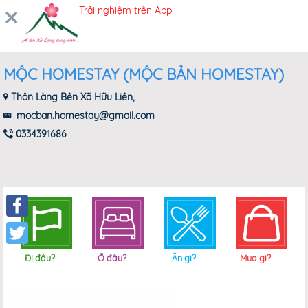
Trải nghiệm trên App
ĐĂNG NHẬP
MỘC HOMESTAY (MỘC BẢN HOMESTAY)
Thôn Làng Bên Xã Hữu Liên,
mocban.homestay@gmail.com
0334391686
Facebook
Twitter
Đi đâu?
Ở đâu?
Ăn gì?
Mua gì?