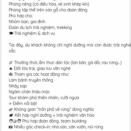
Phòng riêng (có điều hòa, vệ sinh khép kín)
Phòng tập thể trên sàn gỗ cho đoàn đông
Phù hợp cho:
Nhóm bạn, gia đình
Đoàn du lịch trải nghiệm, trekking
🍽️ Trải nghiệm & dịch vụ
Tại đây, du khách không chỉ nghỉ dưỡng mà còn được trải nghi
sắc:
🍖 Thưởng thức ẩm thực dân tộc (lợn bản, gà đồi, rau rừng…)
🔥 Đốt lửa trại, giao lưu văn nghệ
🎋 Tham gia các hoạt động như:
Làm bánh truyền thống
Nhảy sạp
Ngâm chân thảo mộc
Tour khám phá thiên nhiên, cưỡi ngựa
⭐ Điểm nổi bật
🌿 Không gian “trốn phố về rừng” đúng nghĩa
🏕️ Kết hợp nghỉ dưỡng + trải nghiệm văn hóa
🧑‍🤝‍🧑 Phù hợp đoàn đông, team building
📸 Nhiều góc check-in: nhà sàn, sân vườn, núi rừng