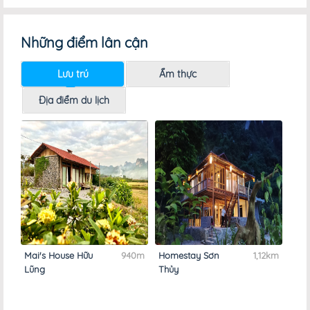
Những điểm lân cận
Lưu trú
Ẩm thực
Địa điểm du lịch
0m
Mai's House Hữu
940m
Homestay Sơn
1,12km
Hom
Lũng
Thủy
đồn