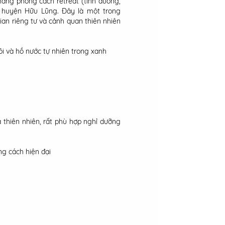
ang phong cách retreat (tĩnh dưỡng,
n, huyện Hữu Lũng. Đây là một trong
an riêng tư và cảnh quan thiên nhiên
vôi và hồ nước tự nhiên trong xanh
 thiên nhiên, rất phù hợp nghỉ dưỡng
ng cách hiện đại