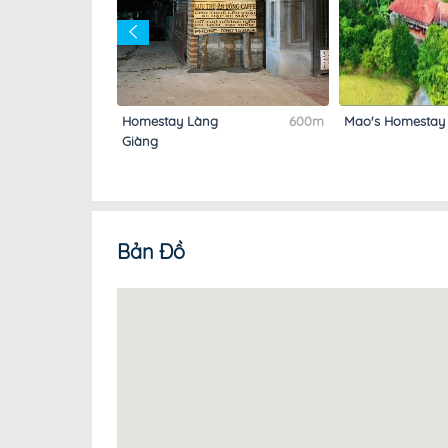
550m
Homestay Làng
600m
Mao's Homestay
tay
Giàng
Bản Đồ