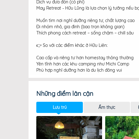
Dịch vụ đưa đón (có phí)
May Retreat - Hữu Lũng là lựa chọn lý tưởng nếu bạ
Muốn tìm nơi nghỉ dưỡng riêng tư, chất lượng cao
Đi nhóm nhỏ, gia đình (bao trọn không gian)
Thích phong cách retreat – sống chậm – chill sâu
👉 So với các điểm khác ở Hữu Liên:
Cao cấp và riêng tư hơn homestay thông thường
Yên tĩnh hơn các khu camping như Michi Camp
Phù hợp nghỉ dưỡng hơn là du lịch đông vui
Những điểm lân cận
Lưu trú
Ẩm thực