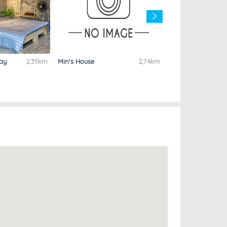
ay
2,35km
Min's House
2,74km
Phong Sơn Retrea