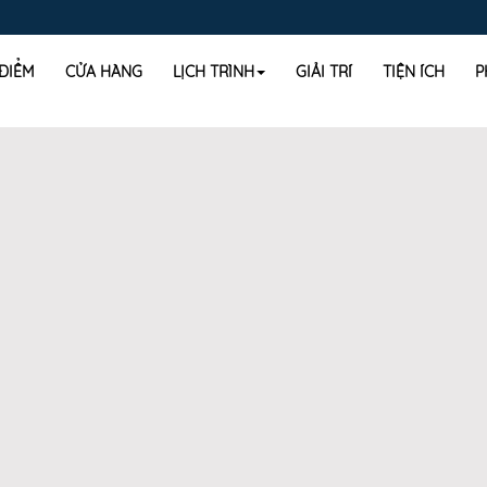
 ĐIỂM
CỬA HÀNG
LỊCH TRÌNH
GIẢI TRÍ
TIỆN ÍCH
P