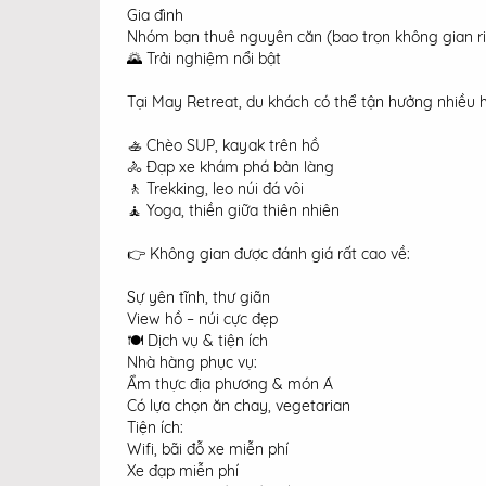
Gia đình
Nhóm bạn thuê nguyên căn (bao trọn không gian ri
🌄 Trải nghiệm nổi bật
Tại May Retreat, du khách có thể tận hưởng nhiều h
🚣 Chèo SUP, kayak trên hồ
🚴 Đạp xe khám phá bản làng
🚶 Trekking, leo núi đá vôi
🧘 Yoga, thiền giữa thiên nhiên
👉 Không gian được đánh giá rất cao về:
Sự yên tĩnh, thư giãn
View hồ – núi cực đẹp
🍽️ Dịch vụ & tiện ích
Nhà hàng phục vụ:
Ẩm thực địa phương & món Á
Có lựa chọn ăn chay, vegetarian
Tiện ích:
Wifi, bãi đỗ xe miễn phí
Xe đạp miễn phí