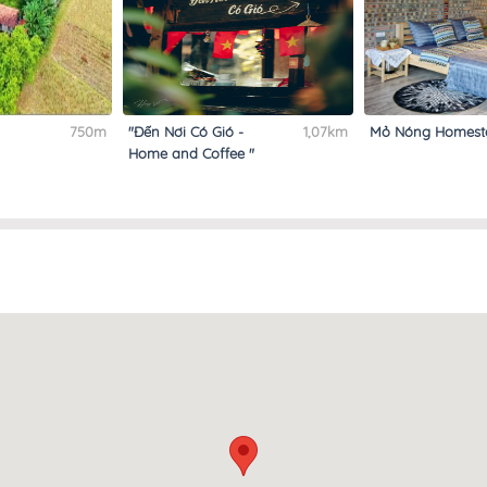
750m
"Đến Nơi Có Gió -
1,07km
Mỏ Nóng Homest
Home and Coffee "