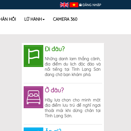
ĐĂNG NHẬP
HẢN HỒI
LỮ HÀNH
CAMERA 360
Đi đâu?
Những danh lam thắng cảnh,
địa điểm du lịch độc đáo và
nổi tiếng tại Tỉnh Lạng Sơn
đang chờ bạn khám phá.
Ở đâu?
Hãy lựa chọn cho mình một
địa điểm lưu trú để nghĩ ngơi
thoải mái khi dừng chân tại
Tỉnh Lạng Sơn.