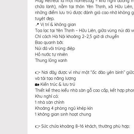
May Retreat là một homestay – khu nghỉ dưỡng m
chữa lành), nằm tại thôn Yên Thịnh, xã Hữu Liê
những điểm lưu trú được đánh giá cao nhờ không gi
tuyệt đẹp.
📍 Vị trí & không gian
Tọa lạc tại Yên Thịnh – Hữu Liên, giữa vùng núi đá 
Chỉ cách Hà Nội khoảng 2–2,5 giờ di chuyển
Bao quanh bởi:
Núi đá vôi trùng điệp
Hồ nước tự nhiên
Thung lũng xanh
👉 Nơi đây được ví như một “ốc đảo yên bình” giữa
và tái tạo năng lượng
🏡 Kiến trúc & lưu trú
Thiết kế theo kiểu nhà sàn gỗ cao cấp, kết hợp pho
Khu nghỉ có:
1 nhà sàn chính
Khoảng 4 phòng ngủ khép kín
1 không gian sinh hoạt chung
👉 Sức chứa khoảng 8–16 khách, thường phù hợp: