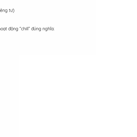
êng tư)
oạt động “chill” đúng nghĩa: