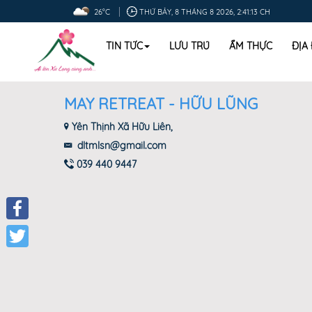
26°C
THỨ BẢY, 8 THÁNG 8 2026, 2:41:14 CH
TIN TỨC
LƯU TRÚ
ẨM THỰC
ĐỊA
MAY RETREAT - HỮU LŨNG
Yên Thịnh Xã Hữu Liên,
dltmlsn@gmail.com
039 440 9447
Facebook
Twitter