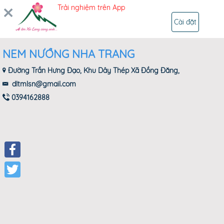
Trải nghiệm trên App
ĐĂNG NHẬP
Cài đặt
NEM NƯỚNG NHA TRANG
Đường Trần Hưng Đạo, Khu Dây Thép Xã Đồng Đăng,
dltmlsn@gmail.com
0394162888
Facebook
Twitter