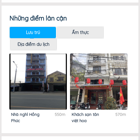
Những điểm lân cận
Lưu trú
Ẩm thực
Địa điểm du lịch
0m
Nhà nghỉ Hồng
550m
Khách sạn tân
570m
Khá
Phúc
việt hoa
Quỳ