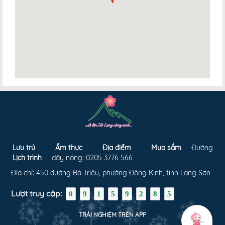
Lưu trú
Ẩm thực
Địa điểm
Mua sắm
Đường
Lịch trình
dây nóng: 0205 3776 566
Địa chỉ: 450 đường Bà Triệu, phường Đông Kinh, tỉnh Lạng Sơn
Lượt truy cập:
0
9
1
5
9
2
8
5
TRẢI NGHIỆM TRÊN APP