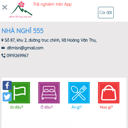
Trải nghiệm trên App
ĐĂNG NHẬP
Cài đặt
NHÀ NGHỈ 555
Số 87, khu 2, đường trục chính, Xã Hoàng Văn Thụ,
dltmlsn@gmail.com
0919269967
Facebook
Twitter
Đi đâu?
Ở đâu?
Ăn gì?
Mua gì?