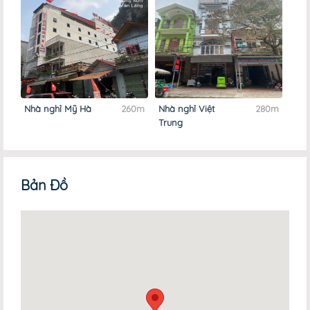
0m
Nhà nghỉ Mỹ Hà
260m
Nhà nghỉ Việt
280m
Nhà 
Trung
Anh
Bản Đồ