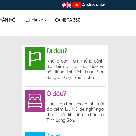
ĐĂNG NHẬP
HẢN HỒI
LỮ HÀNH
CAMERA 360
Đi đâu?
Những danh lam thắng cảnh,
địa điểm du lịch độc đáo và
nổi tiếng tại Tỉnh Lạng Sơn
đang chờ bạn khám phá.
Ở đâu?
Hãy lựa chọn cho mình một
địa điểm lưu trú để nghĩ ngơi
thoải mái khi dừng chân tại
Tỉnh Lạng Sơn.