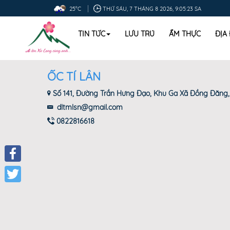
25°C
THỨ SÁU, 7 THÁNG 8 2026, 9:05:24 SA
TIN TỨC
LƯU TRÚ
ẨM THỰC
ĐỊA
ỐC TÍ LÂN
Số 141, Đường Trần Hưng Đạo, Khu Ga Xã Đồng Đăng,
dltmlsn@gmail.com
0822816618
Facebook
Twitter