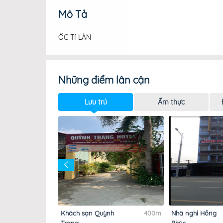
Mô Tả
ỐC TÍ LÂN
Những điểm lân cận
Lưu trú
Ẩm thực
n Hà
340m
Khách sạn Quỳnh
400m
Nhà nghỉ Hồng
Trang
Phúc