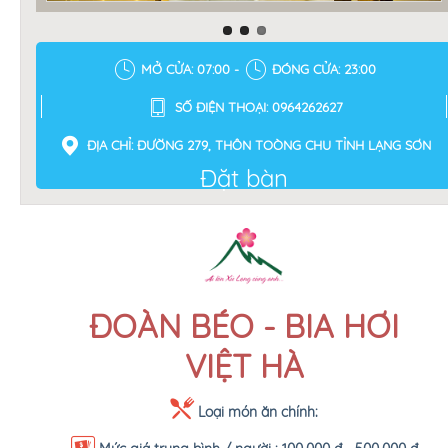
MỞ CỬA: 07:00 -
ĐÓNG CỬA: 23:00
SỐ ĐIỆN THOẠI: 0964262627
ĐỊA CHỈ: ĐƯỜNG 279, THÔN TOÒNG CHU TỈNH LẠNG SƠN
Đặt bàn
ĐOÀN BÉO - BIA HƠI
VIỆT HÀ
Loại món ăn chính: