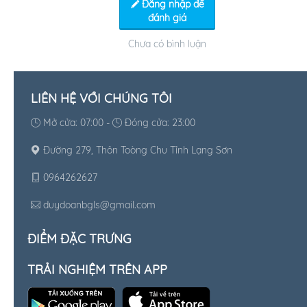
Đăng nhập để
đánh giá
Chưa có bình luận
LIÊN HỆ VỚI CHÚNG TÔI
Mở cửa: 07:00 -
Đóng cửa: 23:00
Đường 279, Thôn Toòng Chu Tỉnh Lạng Sơn
0964262627
duydoanbgls@gmail.com
ĐIỂM ĐẶC TRƯNG
TRẢI NGHIỆM TRÊN APP