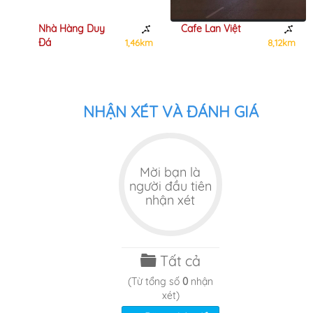
Nhà Hàng Duy
Cafe Lan Việt
Đá
9km
1,46km
8,12km
NHẬN XÉT VÀ ĐÁNH GIÁ
Mời bạn là
người đầu tiên
nhận xét
Tất cả
(Từ tổng số
0
nhận
xét)