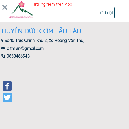
Trải nghiệm trên App
ĐĂNG NHẬP
Cài đặt
HUYỀN ĐỨC CƠM LẨU TÀU
Số 10 Trục Chính, khu 2, Xã Hoàng Văn Thụ,
dltmlsn@gmail.com
0858466548
Facebook
Twitter