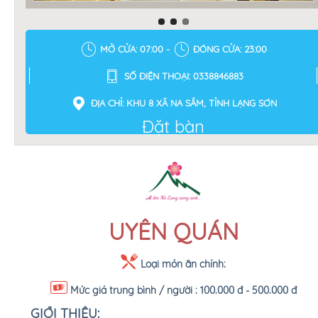
MỞ CỬA: 07:00 -
ĐÓNG CỬA: 23:00
SỐ ĐIỆN THOẠI: 0338846883
ĐỊA CHỈ: KHU 8 XÃ NA SẦM, TỈNH LẠNG SƠN
Đặt bàn
UYÊN QUÁN
Loại món ăn chính:
Mức giá trung bình / người :
100.000 đ - 500.000 đ
GIỚI THIỆU: