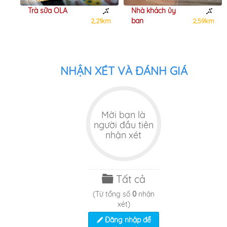
Trà sữa OLA
Nhà khách ủy
ban
2km
2,21km
2,59km
NHẬN XÉT VÀ ĐÁNH GIÁ
Mời bạn là
người đầu tiên
nhận xét
Tất cả
(Từ tổng số
0
nhận
xét)
Đăng nhập để