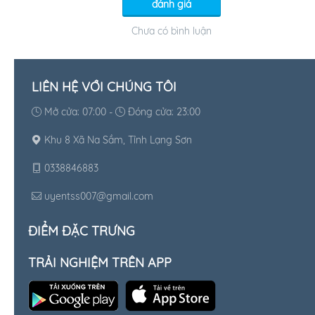
đánh giá
Chưa có bình luận
LIÊN HỆ VỚI CHÚNG TÔI
Mở cửa: 07:00 -
Đóng cửa: 23:00
Khu 8 Xã Na Sầm, Tỉnh Lạng Sơn
0338846883
uyentss007@gmail.com
ĐIỂM ĐẶC TRƯNG
TRẢI NGHIỆM TRÊN APP