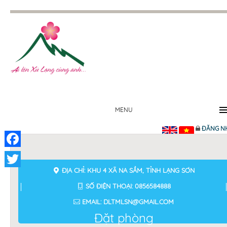
MENU
ĐĂNG N
Facebook
ĐỊA CHỈ: KHU 4 XÃ NA SẦM, TỈNH LẠNG SƠN
Twitter
SỐ ĐIỆN THOẠI: 0856584888
EMAIL: DLTMLSN@GMAIL.COM
Đặt phòng