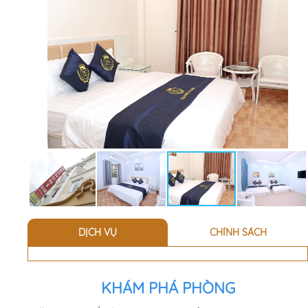
DỊCH VỤ
CHÍNH SÁCH
KHÁM PHÁ PHÒNG