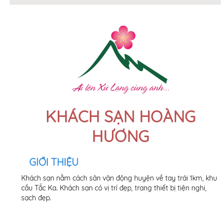
KHÁCH SẠN HOÀNG
HƯƠNG
GIỚI THIỆU
Khách sạn nằm cách sân vận động huyện về tay trái 1km, khu
cầu Tắc Ka. Khách sạn có vị trí đẹp, trang thiết bị tiện nghi,
sạch đẹp.