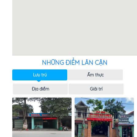
NHỮNG ĐIỂM LÂN CẬN
Lưu trú
Ẩm thực
Địa điểm
Giải trí