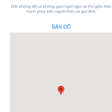
Đặt phòng để có không gian nghỉ ngơi và thư giãn thật
hạnh phúc bên người thân và gia đình
BẢN ĐỒ